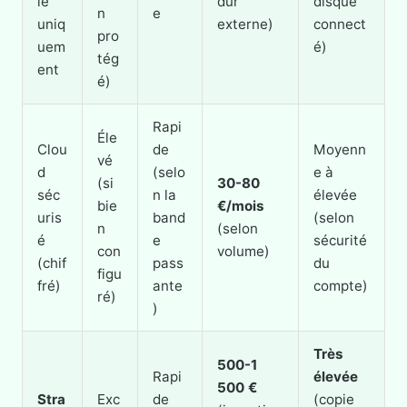
le
dur
disque
n
e
uniq
externe)
connect
pro
uem
é)
tég
ent
é)
Rapi
Éle
Clou
de
Moyenn
vé
d
(selo
e à
(si
30-80
séc
n la
élevée
bie
€/mois
uris
band
(selon
n
(selon
é
e
sécurité
con
volume)
(chif
pass
du
figu
fré)
ante
compte)
ré)
)
Très
500-1
Rapi
élevée
500 €
Stra
Exc
de
(copie