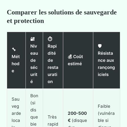
Comparer les solutions de sauvegarde
et protection
🔐
⏱️
Niv
Rapi
🛡️
🔧
eau
dité
Résista
Mét
💰 Coût
de
de
nce aux
hod
estimé
séc
resta
rançong
e
urit
urati
iciels
é
on
Bon
Sau
(si
veg
Faible
dis
arde
200-500
(vulnéra
que
Très
loca
€
(disque
ble si
bie
rapid