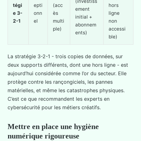
(investiss
tégi
epti
(acc
hors
ement
e 3-
onn
ès
ligne
initial +
2-1
el
multi
non
abonnem
ple)
accessi
ents)
ble)
La stratégie 3-2-1 - trois copies de données, sur
deux supports différents, dont une hors ligne - est
aujourd’hui considérée comme l’or du secteur. Elle
protège contre les rançongiciels, les pannes
matérielles, et même les catastrophes physiques.
C’est ce que recommandent les experts en
cybersécurité pour les métiers créatifs.
Mettre en place une hygiène
numérique rigoureuse