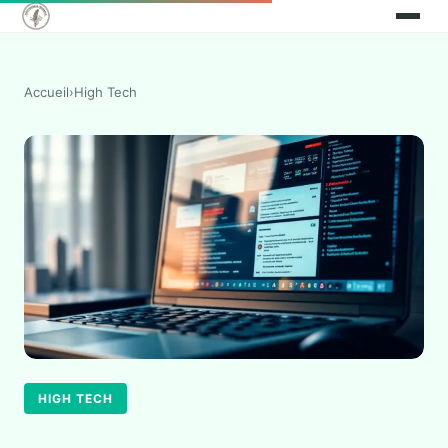
Accueil
›
High Tech
HIGH TECH