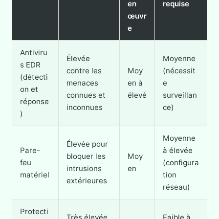
en
requise
œuvr
e
Antiviru
Élevée
Moyenne
s EDR
contre les
Moy
(nécessit
(détecti
menaces
en à
e
on et
connues et
élevé
surveillan
réponse
inconnues
ce)
)
Moyenne
Élevée pour
Pare-
à élevée
bloquer les
Moy
feu
(configura
intrusions
en
matériel
tion
extérieures
réseau)
Protecti
Très élevée
Faible à