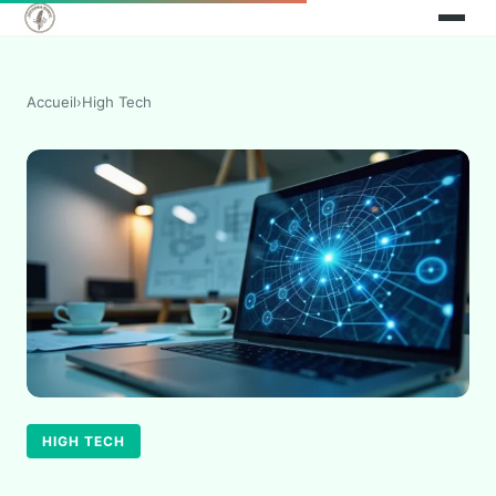
Accueil
›
High Tech
HIGH TECH